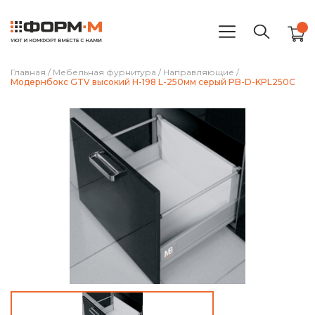
Главная
/
Мебельная фурнитура
/
Направляющие
/
Модернбокс GTV высокий H-198 L-250мм cерый PB-D-KPL250C