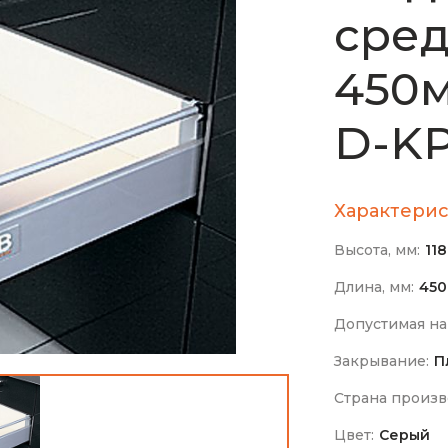
сред
450м
D-K
Характерис
Высота, мм:
11
Длина, мм:
45
Допустимая на
Закрывание:
П
Страна произв
Цвет:
Серый