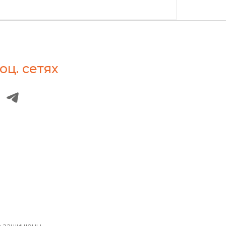
оц. сетях
а защищены