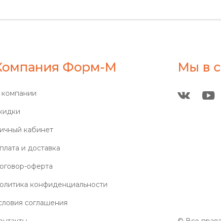
Компания Форм-М
Мы в с
 компании
кидки
ичный кабинет
плата и доставка
оговор-оферта
олитика конфиденциальности
словия соглашения
онтакты
© Все прав