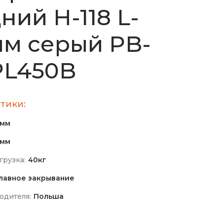
ний H-118 L-
м cерый PB-
PL450B
тики:
8мм
0мм
грузка:
40кг
лавное закрывание
одителя:
Польша