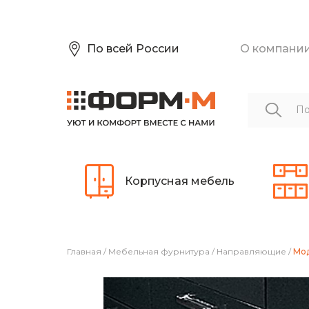
По всей России
О компани
Корпусная мебель
Главная
/
Мебельная фурнитура
/
Направляющие
/
Мод