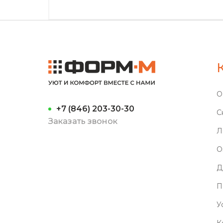
О
+7 (846) 203-30-30
С
Заказать звонок
Л
О
Д
П
У
К