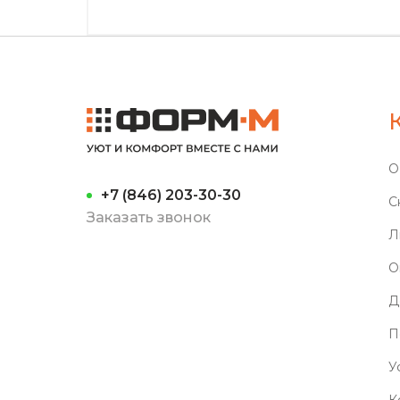
О
+7 (846) 203-30-30
С
Заказать звонок
Л
О
Д
П
У
К