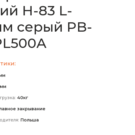
ий H-83 L-
м серый PB-
PL500A
тики:
мм
0мм
грузка:
40кг
лавное закрывание
одителя:
Польша