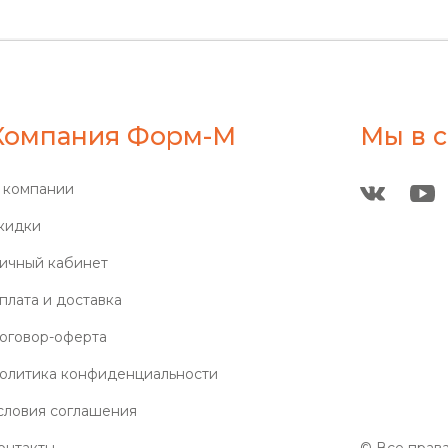
Компания Форм-М
Мы в с
 компании
кидки
ичный кабинет
плата и доставка
оговор-оферта
олитика конфиденциальности
словия соглашения
онтакты
© Все прав