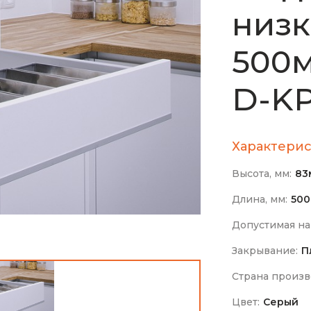
низк
500м
D-K
Характерис
Высота, мм:
83
Длина, мм:
50
Допустимая на
Закрывание:
П
Страна произв
Цвет:
Серый