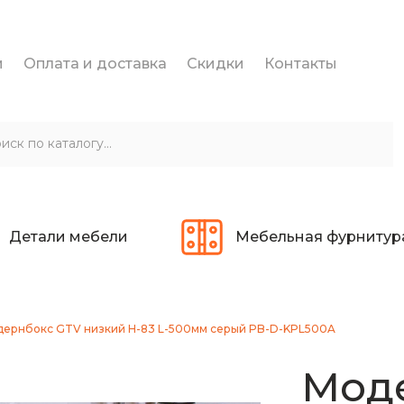
и
Оплата и доставка
Скидки
Контакты
Детали мебели
Мебельная фурнитур
ернбокс GTV низкий H-83 L-500мм серый PB-D-KPL500A
Мод