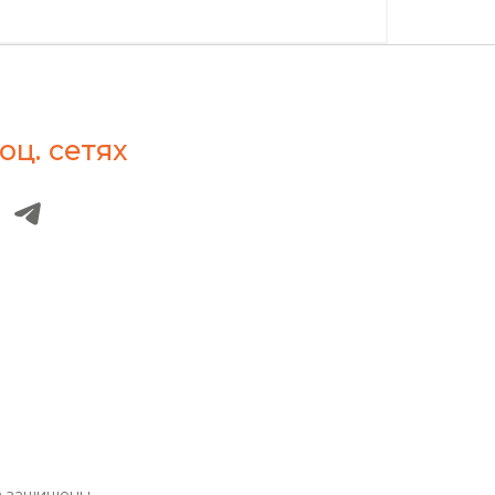
оц. сетях
а защищены