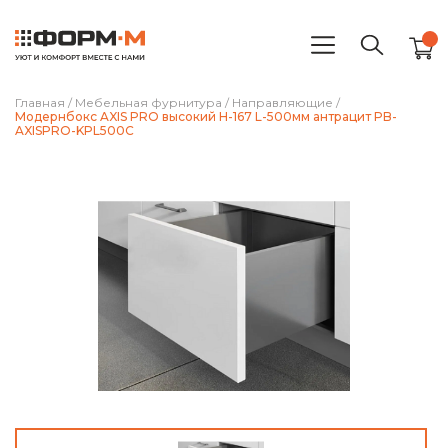
Главная
/
Мебельная фурнитура
/
Направляющие
/
Модернбокс AXIS PRO высокий H-167 L-500мм антрацит PB-
AXISPRO-KPL500C