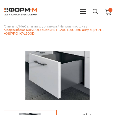
Главная
/
Мебельная фурнитура
/
Направляющие
/
Модернбокс AXIS PRO высокий H-200 L-500мм антрацит PB-
AXISPRO-KPL500D