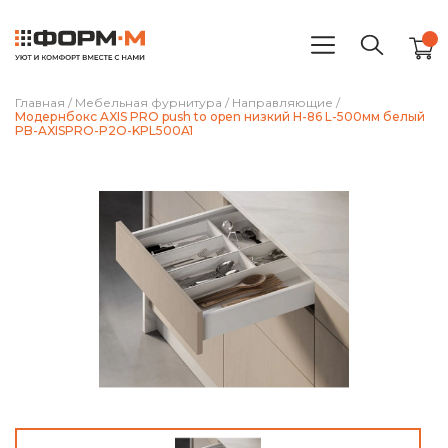
Главная
/
Мебельная фурнитура
/
Направляющие
/
Модернбокс AXIS PRO push to open низкий H-86 L-500мм белый
PB-AXISPRO-P2O-KPL500A1