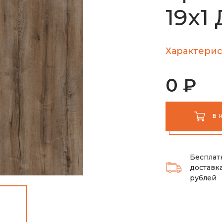
19х1
Характерис
0 ₽
В 
Бесплат
доставка
рублей