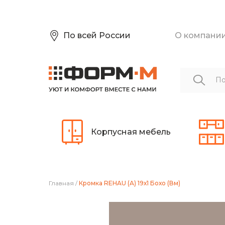
По всей России
О компани
Корпусная мебель
Главная
/
Кромка REHAU (A) 19х1 Бохо (Вм)