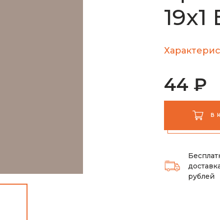
19х1
Характерис
44 ₽
В 
Бесплат
доставка
рублей