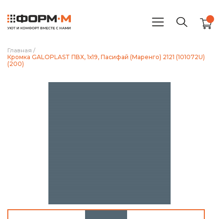
Главная
/
Кромка GALOPLAST ПВХ, 1х19, Пасифай (Маренго) 2121 (101072U)
(200)