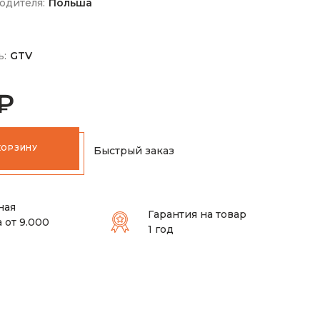
одителя:
Польша
ь:
GTV
 ₽
КОРЗИНУ
Быстрый заказ
ная
Гарантия на товар
 от 9.000
1 год