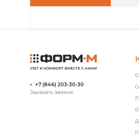
О
+7 (846) 203-30-30
С
Заказать звонок
Л
О
Д
П