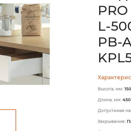
PRO 
L-50
PB-A
KPL5
Характерис
Высота, мм:
15
Длина, мм:
45
Допустимая на
Закрывание:
П