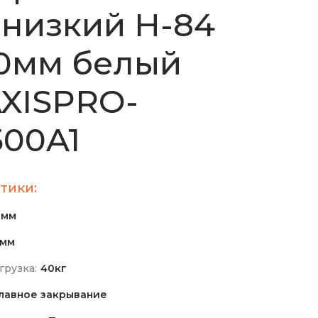
низкий H-84
0мм белый
XISPRO-
00A1
тики:
0мм
0мм
грузка:
40кг
лавное закрывание