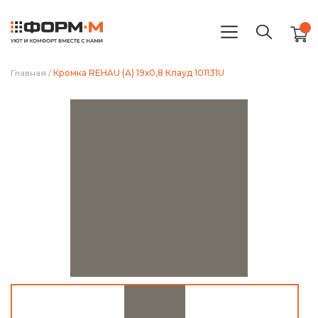
Главная
/
Кромка REHAU (A) 19х0,8 Клауд 101131U