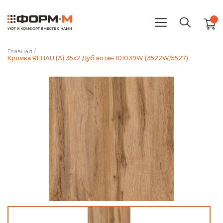
Главная
/
Кромка REHAU (A) 35х2 Дуб вотан 101039W (3522W/5527)