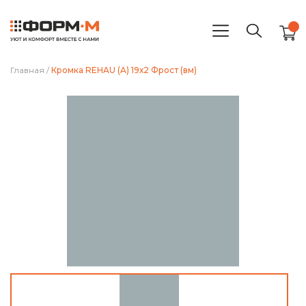
Главная
/
Кромка REHAU (A) 19х2 Фрост (вм)