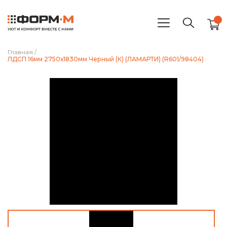
Главная
/
ЛДСП 16мм 2750х1830мм Черный (К) (ЛАМАРТИ) (R601/98404)