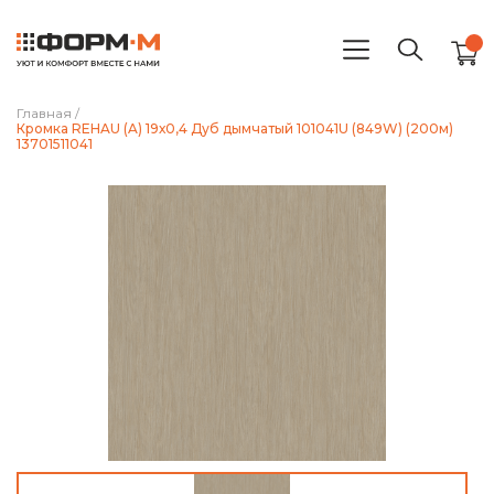
Главная
/
Кромка REHAU (A) 19х0,4 Дуб дымчатый 101041U (849W) (200м)
13701511041