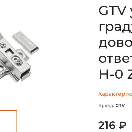
GTV 
град
дов
отве
H-0
Характерис
Бренд:
GTV
216 ₽