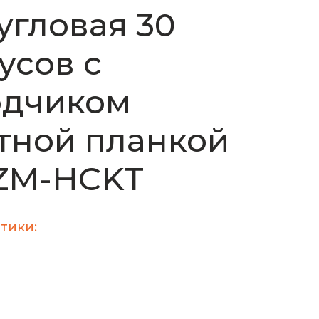
угловая 30
усов с
одчиком
тной планкой
 ZM-HCKT
тики: