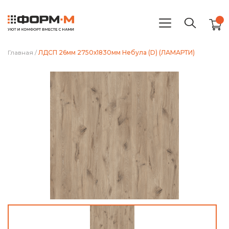
Главная
/
ЛДСП 26мм 2750х1830мм Небула (D) (ЛАМАРТИ)