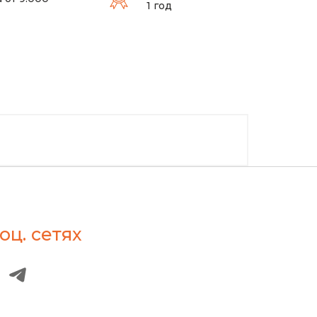
1 год
оц. сетях