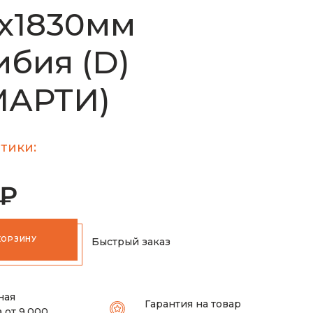
х1830мм
бия (D)
МАРТИ)
тики:
 ₽
КОРЗИНУ
Быстрый заказ
ная
Гарантия на товар
 от 9.000