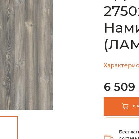
2750
Нами
(ЛА
Характерис
6 509
В 
Бесплат
доставка