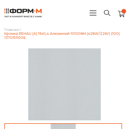
Главная
/
Кромка REHAU (A) 19х0,4 Алюминий 101006М (428W/226V) (100)
13701511006