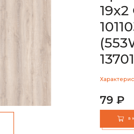
19х2
1011
(553
1370
Характерис
79 ₽
В 