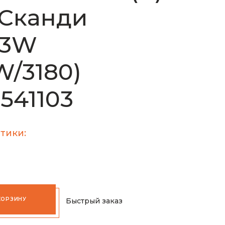
 Сканди
03W
W/3180)
1541103
тики:
КОРЗИНУ
Быстрый заказ