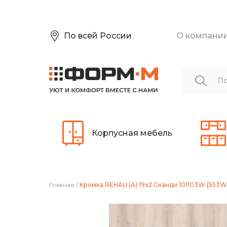
По всей России
О компани
Корпусная мебель
Главная
/
Кромка REHAU (A) 19х2 Сканди 101103W (553W/