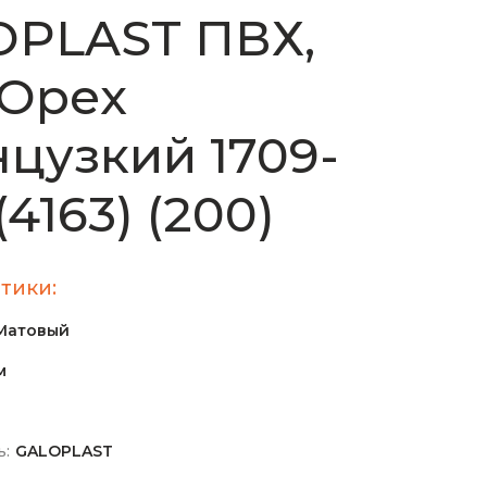
OPLAST ПВХ,
 Орех
цузкий 1709-
4163) (200)
тики:
Матовый
м
ь:
GALOPLAST