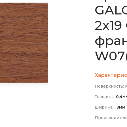
GAL
2х19
фран
W07(
Характерис
Поверхность:
Толщина:
0,4м
Ширина:
19мм
Производител