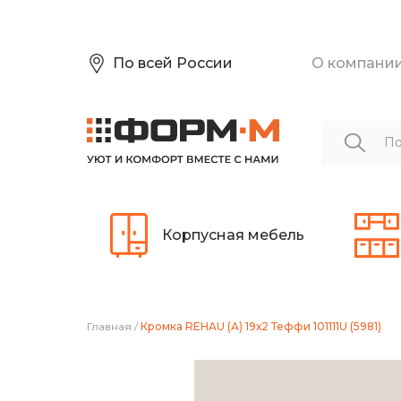
По всей России
О компани
Корпусная мебель
Главная
/
Кромка REHAU (A) 19х2 Теффи 101111U (5981)