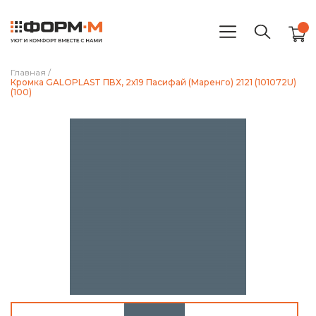
Главная
/
Кромка GALOPLAST ПВХ, 2х19 Пасифай (Маренго) 2121 (101072U)
(100)