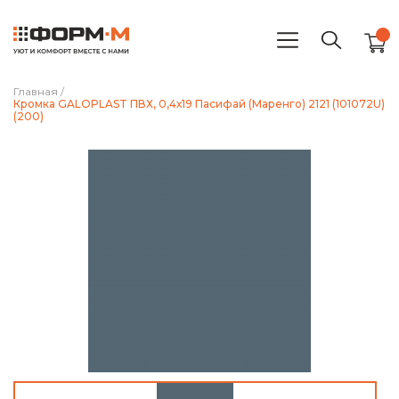
Главная
/
Кромка GALOPLAST ПВХ, 0,4х19 Пасифай (Маренго) 2121 (101072U)
(200)