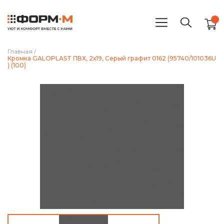
Главная
/
Кромка GALOPLAST ПВХ, 2х19, Серый графит 0162 (95740/101036U
) (100)