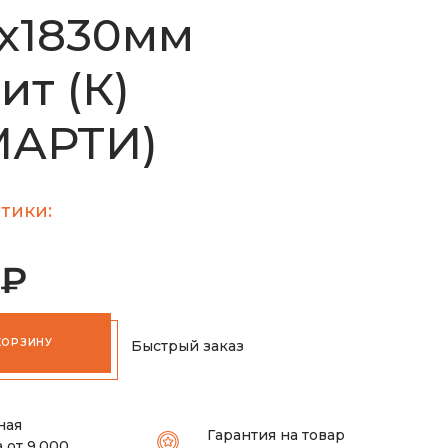
х1830мм
ит (К)
МАРТИ)
тики:
 ₽
КОРЗИНУ
Быстрый заказ
ная
Гарантия на товар
 от 9.000