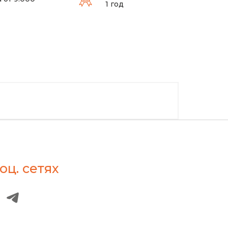
1 год
оц. сетях