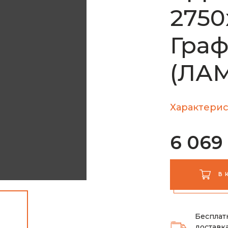
2750
Граф
(ЛА
Характерис
6 069
В 
Бесплат
доставка